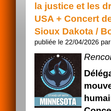
la justice et les
USA + Concert d
Sioux Dakota / Bo
publiée le 22/04/2026 pa
Rencon
Déléga
mouvem
humai
Conce