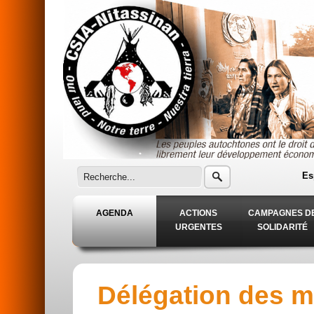
Aller au contenu principal
Es
AGENDA
ACTIONS
CAMPAGNES D
URGENTES
SOLIDARITÉ
Délégation des m